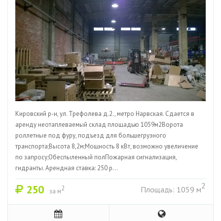
Кировский р-н, ул. Трефолева д.2., метро Нарвская. Сдается в
аренду неотаплеваемый склад площадью 1059м2Ворота
роллетные под фуру, подъезд для большегрузного
транспорта;Высота 8,2м;Мощность 8 кВт, возможно увеличение
по запросу;Обеспыленный полПожарная сигнализация,
гидранты. Арендная ставка: 250 р...
2
250
2
Площадь: 1059 м
за м