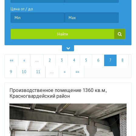
Цена от / до
Найти
««
«
…
2
3
4
5
6
7
8
9
10
11
…
»
»»
Производственное помещение 1360 кв.м.,
Красногвардейский район