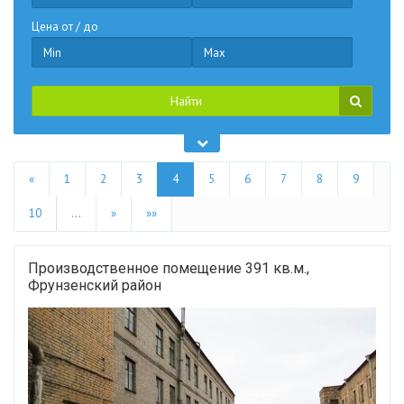
Цена от / до
Найти
«
1
2
3
4
5
6
7
8
9
10
…
»
»»
Производственное помещение 391 кв.м.,
Фрунзенский район