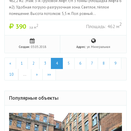
462,2 м2. Этаж: 3-й. Грузовой лифт: г/п 3 тонны (площадка лифта 6
м2). Удобная погрузо-разгрузочная зона. Светлое, тёплое
помещение. Высота потолков: 5,5 м. Пол: ровный...
2
390
2
Площадь: 462 м
за м
Создан:
03.05.2018
Адрес:
ул. Минеральная
«
1
2
3
4
5
6
7
8
9
10
…
»
»»
Популярные объекты