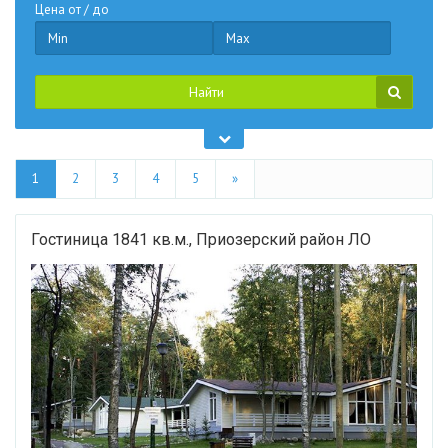
Цена от / до
Найти
1
2
3
4
5
»
Гостиница 1841 кв.м., Приозерский район ЛО