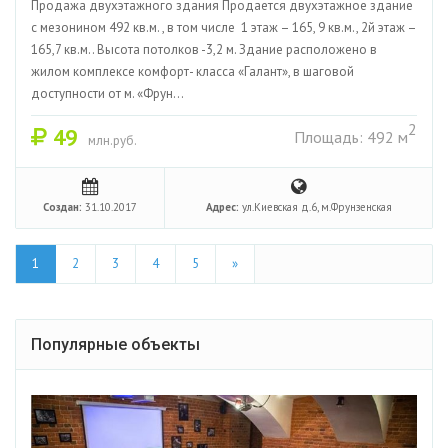
Продажа двухэтажного здания Продается двухэтажное здание
с мезонином 492 кв.м. , в том числе 1 этаж – 165, 9 кв.м., 2й этаж –
165,7 кв.м.. Высота потолков -3,2 м. Здание расположено в
жилом комплексе комфорт- класса «Галант», в шаговой
доступности от м. «Фрун...
2
49
Площадь: 492 м
млн.руб.
Создан:
31.10.2017
Адрес:
ул.Киевская д.6, м.Фрунзенская
1
2
3
4
5
»
Популярные объекты