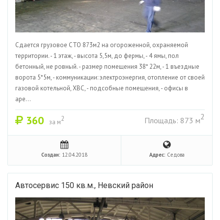
Сдается грузовое СТО 873м2 на огороженной, охраняемой
территории. - 1 этаж, - высота 5,5м, до фермы, - 4 ямы, пол
бетонный, не ровный. - размер помещения 38* 22м, - 1 въездные
ворота 5*5м, - коммуникации: электроэнергия, отопление от своей
газовой котельной, ХВС, - подсобные помещения, - офисы в
аре...
2
360
2
Площадь: 873 м
за м
Создан:
12.04.2018
Адрес:
Седова
Автосервис 150 кв.м., Невский район