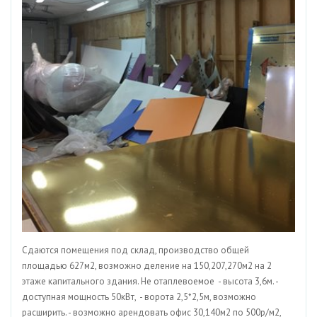
Сдаются помещения под склад, производство общей
площадью 627м2, возможно деление на 150,207,270м2 на 2
этаже капитального здания. Не отаплевоемое - высота 3,6м. -
доступная мощность 50кВт, - ворота 2,5*2,5м, возможно
расширить. - возможно арендовать офис 30,140м2 по 500р/м2,