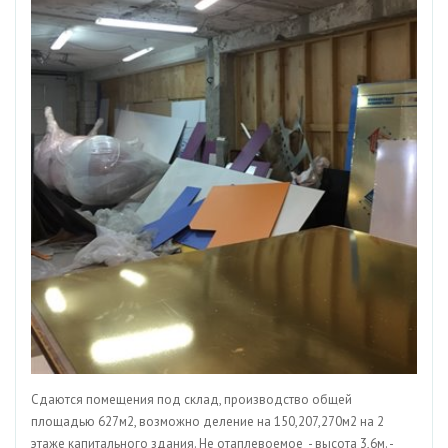
Сдаются помещения под склад, производство общей
площадью 627м2, возможно деление на 150,207,270м2 на 2
этаже капитального здания. Не отаплевоемое - высота 3,6м. -