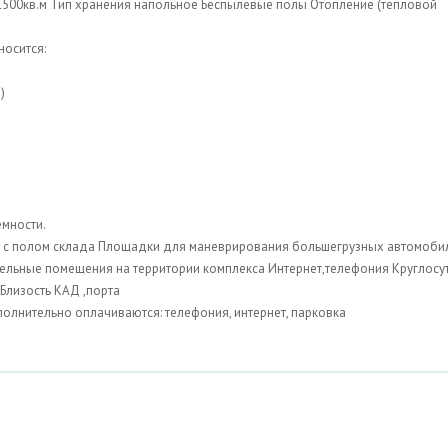
1500кв.м Тип хранения напольное Беспылевые полы Отопление (тепловой
носится:
)
емности.
вне с полом склада Площадки для маневрирования большегрузных автомоби
ельные помещения на территории комплекса Интернет,телефония Круглосу
Близость КАД ,порта
полнительно оплачиваются: телефония, интернет, парковка