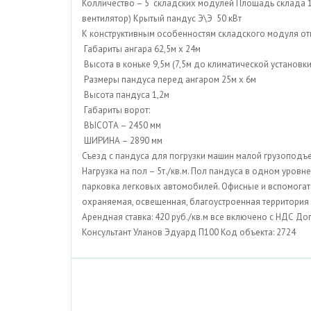
Колличество – 5 складских модулей Площадь склада 
вентилятор) Крытый пандус Э\Э 50 кВт
К конструктивным особенностям складского модуля от
Габариты ангара 62,5м х 24м
Высота в коньке 9,5м (7,5м до климатической установки
Размеры пандуса перед ангаром 25м х 6м
Высота пандуса 1,2м
Габариты ворот:
ВЫСОТА – 2450 мм
ШИРИНА – 2890 мм
Съезд с пандуса для погрузки машин малой грузоподъ
Нагрузка на пол – 5т./кв.м. Пол пандуса в одном уро
парковка легковых автомобилей. Офисные и вспомогат
охраняемая, освещенная, благоустроенная территория 
Арендная ставка: 420 руб./кв.м все включено с НДС До
Консультант Уланов Эдуард П100 Код объекта: 2724