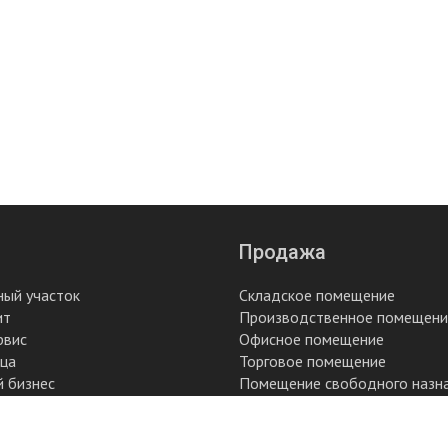
Продажа
ный участок
Складское помещение
ит
Производственное помещени
рвис
Офисное помещение
ица
Торговое помещение
й бизнес
Помещение свободного назн