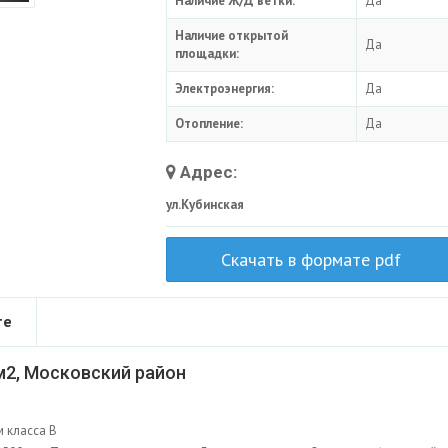
Наличие Ж/Д ветки:
Да
Наличие открытой
Да
площадки:
Электроэнергия:
Да
Отопление:
Да
Адрес:
ул.Кубинская
Скачать в формате pdf
те
м2, Московский район
 класса В