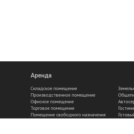
Аренда
Складское помещение
Земель
Производственное помещение
Общеп
Офисное помещение
Автосе
Торговое помещение
Гостин
Помещение свободного назначения
Готовы
2015 - 2018 © Blurb.su. All rights reserved.