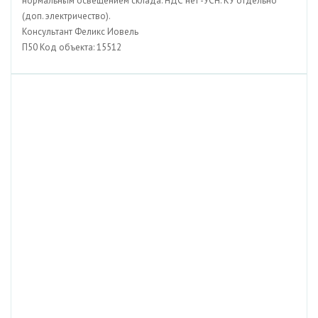
нормальным освещением склада. НДС нет -УСН. КУ отдельно
(доп. электричество).
Консультант Феликс Иовель
П50 Код объекта: 15512