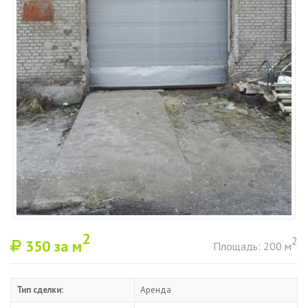
2
2
350
за м
Площадь: 200 м
Тип сделки:
Аренда