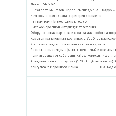
Доступ 24\7\365
Въезд платный; Разовый\Абонемент: до 3,5т -100 руб.\200
Круглосуточная охрана территории комплекса.
На территории Бизнес-центр класса В+.
Высокоскоростной интернет; IP-телефония
Оборудованная парковка и стоянка для любого автот
Хорошая транспортная доступность. Удобное располо
К услугам арендаторов отличная столовая, кафе.
Возможность аренды офисных помещений и открытых
Прямая аренда от собственника! Без комиссии и доп. п
Арендная ставка: 300 руб./м2 (120000 рублей в месяц). 
Консультант: Воронцова Ирина П100 Код объ