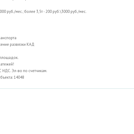
0 руб./мес.; более 3,5т - 200 руб.\3000 руб./мес.
ранспорта
жение развязки КАД
 площадок.
латежей!
С НДС. Эл-во по счетчикам.
екта: 14048