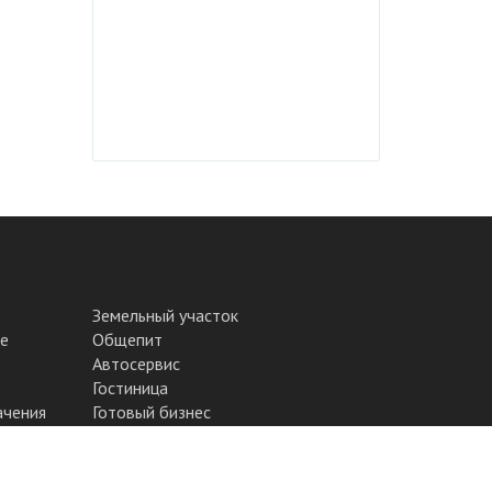
Земельный участок
е
Общепит
Автосервис
Гостиница
ачения
Готовый бизнес