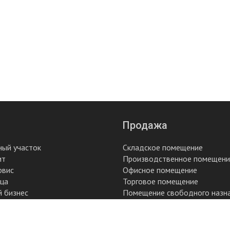
Продажа
ный участок
Складское помещение
ит
Производственное помещени
рвис
Офисное помещение
ица
Торговое помещение
й бизнес
Помещение свободного назн