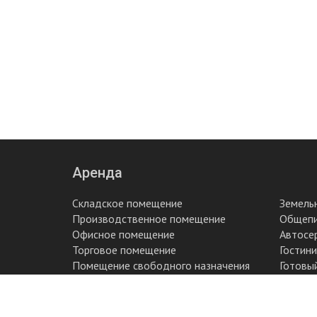
Аренда
Складское помещение
Земель
Производственное помещение
Общеп
Офисное помещение
Автосе
Торговое помещение
Гостин
Помещение свободного назначения
Готовы
2015 - 2018 © Blurb.su. All rights reserved.