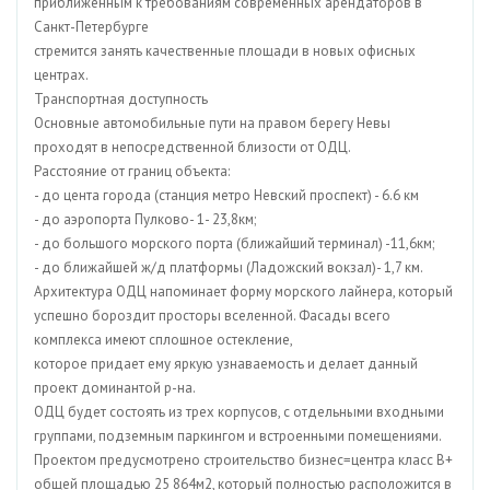
приближённым к требованиям современных арендаторов в
Санкт-Петербурге
стремится занять качественные площади в новых офисных
центрах.
Транспортная доступность
Основные автомобильные пути на правом берегу Невы
проходят в непосредственной близости от ОДЦ.
Расстояние от границ объекта:
- до цента города (станция метро Невский проспект) - 6.6 км
- до аэропорта Пулково- 1- 23,8км;
- до большого морского порта (ближайший терминал) -11,6км;
- до ближайшей ж/д платформы (Ладожский вокзал)- 1,7 км.
Архитектура ОДЦ напоминает форму морского лайнера, который
успешно бороздит просторы вселенной. Фасады всего
комплекса имеют сплошное остекление,
которое придает ему яркую узнаваемость и делает данный
проект доминантой р-на.
ОДЦ будет состоять из трех корпусов, с отдельными входными
группами, подземным паркингом и встроенными помещениями.
Проектом предусмотрено строительство бизнес=центра класс В+
общей площадью 25 864м2, который полностью расположится в