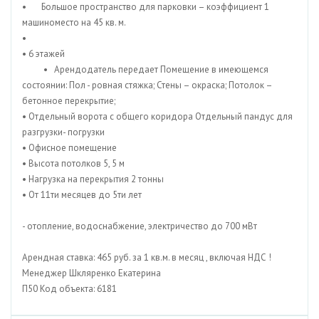
• Большое пространство для парковки – коэффициент 1
машиноместо на 45 кв. м.
•
• 6 этажей
• Арендодатель передает Помещение в имеющемся
состоянии: Пол - ровная стяжка; Стены – окраска; Потолок –
бетонное перекрытие;
• Отдельный ворота с общего коридора Отдельный пандус для
разгрузки- погрузки
• Офисное помещение
• Высота потолков 5, 5 м
• Нагрузка на перекрытия 2 тонны
• От 11ти месяцев до 5ти лет
- отопление, водоснабжение, электричество до 700 мВт
Арендная ставка: 465 руб. за 1 кв.м. в месяц , включая НДС !
Менеджер Шкляренко Екатерина
П50 Код объекта: 6181