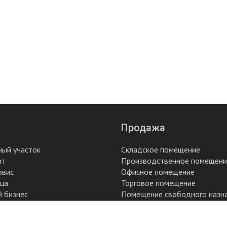
Продажа
ный участок
Складское помещение
ит
Производственное помещени
рвис
Офисное помещение
ица
Торговое помещение
й бизнес
Помещение свободного назн