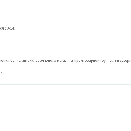
ся 30кВт;
ия банка, аптеки, ювелирного магазина, промтоварной группы, интерьер
07