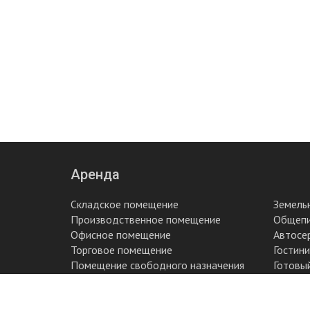
Аренда
Складское помещение
Земель
Производственное помещение
Общеп
Офисное помещение
Автосе
Торговое помещение
Гостин
Помещение свободного назначения
Готовы
2015 - 2018 © Blurb.su. All rights reserved.