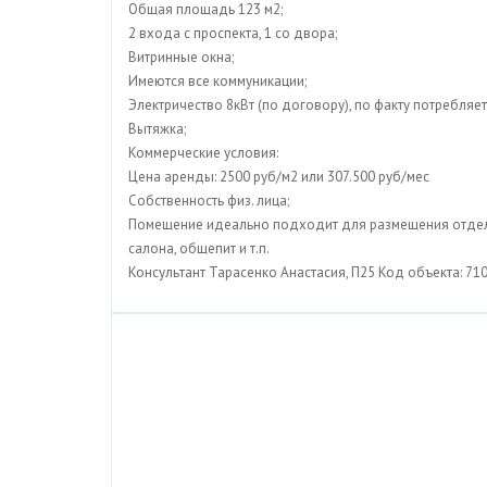
Общая площадь 123 м2;
2 входа с проспекта, 1 со двора;
Витринные окна;
Имеются все коммуникации;
Электричество 8кВт (по договору), по факту потребляет
Вытяжка;
Коммерческие условия:
Цена аренды: 2500 руб/м2 или 307.500 руб/мес
Собственность физ. лица;
Помещение идеально подходит для размещения отделен
салона, общепит и т.п.
Консультант Тарасенко Анастасия, П25 Код объекта: 71