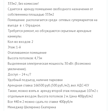
333м2 , Без комиссии!
Сдается в аренду помещение свободного назначения от
собственника площадью 333м2
Помещение располагается среди сетевых супермаркетов на
въезде в г. Отрадное.
Требуется ремонт, но обсуждаются серьезные арендные
каникулы.
Кол-во входов: 2
Этаж: 1-й
Отапливаемое помещение
Высота потолков: 4,75м
Выделенная электрическая мощность: 30 кВт. (Возможно
увеличение).
Доступ – 24 ч./7
Удобный подъезд, наличие парковки
Арендная ставка: 166500 руб.(500 руб./м2), вкл. НДС+КУ
Также, можно взять в аренду второй этаж площадью 107м2 с
отдельным входом. Высота потолков 2 м. Цена 400руб/м2
Все 440 м 2 можно сдать по ставке 400руб/м
Менеджер Шкляренко Екатерина