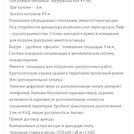
Пол ровный бетонный . Нагрузка на пол 4 т /м2
Шаг колонн - 6 м.
Высота потолков 4.5 м.
Помещение оборудовано стеллажами, имеются перегородки.
Под потребности арендатора возможен снос перегородок. Лифт
–грузоподъемностью 2 тонны находится прямо в помещение,
для погрузки (разгрузки) имеется эстакада
Внутри - удобное офисное помещение площадью 9 кв.м,.
Система пожарной сигнализации и автоматическая система
пожаротушения.
Имеется площадка для погрузочно-разгрузочных работ,.
Круглосуточная охрана здания и территории, пропускной режим
(без дополнительной оплаты).
Наличие цифровой связи за дополнительную оплату (интернет,
телефония). Наличие бесплатной парковки перед зданием,
возможность парковки за дополнительную оплату на
охраняемой территории. Удобное транспортное расположение -
1 км. от КАД, пешая доступность м. Автово.
Прямой договор аренды.
Коммунальные услуги входят в арендную плату
Арендная ставка в месяц- (320 руб./ кВ.м.) с НДС