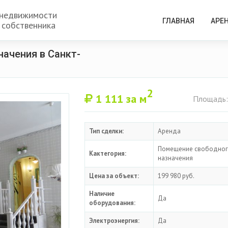
 недвижимости
ГЛАВНАЯ
АРЕ
 собственника
ачения в Санкт-
2
1 111
за м
Площадь:
Тип сделки:
Аренда
Помещение свободно
Кактегория:
назначения
Цена за объект:
199 980 руб.
Наличие
Да
оборудования:
Электроэнергия:
Да