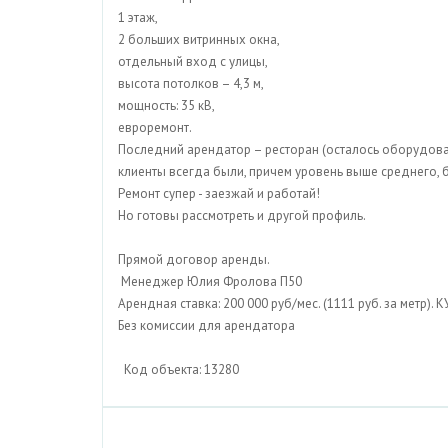
1 этаж,
2 больших витринных окна,
отдельный вход с улицы,
высота потолков – 4,3 м,
мощность: 35 кВ,
евроремонт.
Последний арендатор – ресторан (осталось оборудован
клиенты всегда были, причем уровень выше среднего, б
Ремонт супер - заезжай и работай!
Но готовы рассмотреть и другой профиль.
Прямой договор аренды.
Менеджер Юлия Фролова П50
Арендная ставка: 200 000 руб/мес. (1111 руб. за метр). 
Без комиссии для арендатора
Код объекта: 13280